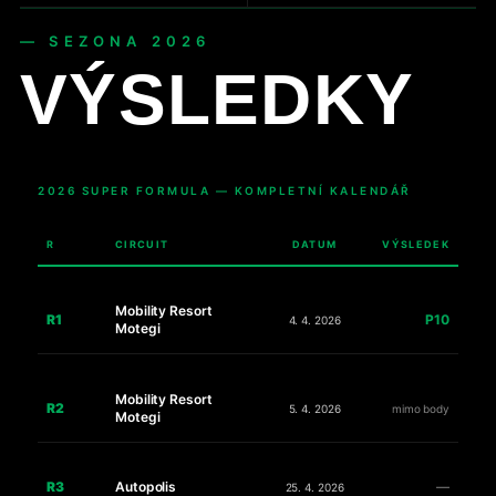
— SEZONA 2026
VÝSLEDKY
2026 SUPER FORMULA — KOMPLETNÍ KALENDÁŘ
R
CIRCUIT
DATUM
VÝSLEDEK
Mobility Resort
R1
P10
4. 4. 2026
Motegi
Mobility Resort
R2
5. 4. 2026
mimo body
Motegi
R3
Autopolis
—
25. 4. 2026