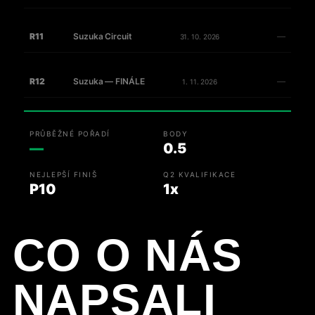
R11
Suzuka Circuit
—
31. 10. 2026
R12
Suzuka — FINÁLE
—
1. 11. 2026
PRŮBĚŽNÉ POŘADÍ
BODY
—
0.5
NEJLEPŠÍ FINIŠ
Q2 KVALIFIKACE
P10
1x
CO O NÁS
NAPSALI
Čt, 20. 2. 2026
ČÍST →