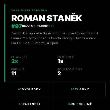
2026 SUPER FORMULA
ROMAN STANĚK
#97
BUZZ MK RACING
CZE
Závodník v japonské Super Formula, dříve tři sezóny v FIA
Formuli 2 s týmy Trident a Invicta Racing. Vítěz závodů v
FIA F3, F2 a Euroformula Open.
F2 WINNER
F3 WINNER
2x
1x
PODIUMS
POLE POSITIONS
11
2
VÝSLEDKY
ČLÁNKY
01
02
PARTNEŘI
SLEDUJ MĚ
03
04